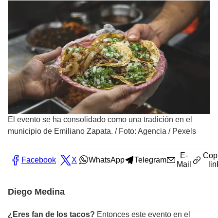
El evento se ha consolidado como una tradición en el
municipio de Emiliano Zapata.
/
Foto: Agencia / Pexels
E-
Cop
Facebook
X
WhatsApp
Telegram
Mail
lin
Diego Medina
¿Eres fan de los tacos?
Entonces este evento en el