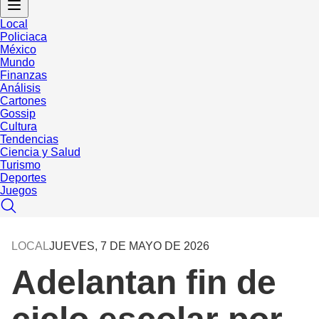
Local
Policiaca
México
Mundo
Finanzas
Análisis
Cartones
Gossip
Cultura
Tendencias
Ciencia y Salud
Turismo
Deportes
Juegos
LOCAL
JUEVES, 7 DE MAYO DE 2026
Adelantan fin de