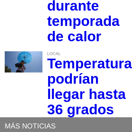
durante
temporada
de calor
LOCAL
Temperatur
podrían
llegar hasta
36 grados
MÁS NOTICIAS