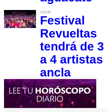
LOCAL
Festival
Revueltas
tendrá de 3
a 4 artistas
ancla