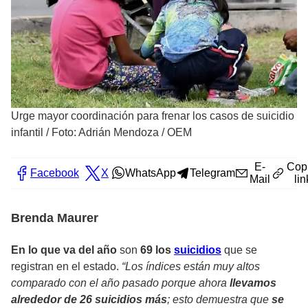
Urge mayor coordinación para frenar los casos de suicidio
infantil
/
Foto: Adrián Mendoza / OEM
E-
Cop
Facebook
X
WhatsApp
Telegram
Mail
lin
Brenda Maurer
En lo que va del año
son
69 los
suicidios
que se
registran en el estado.
“Los índices están muy altos
comparado con el año pasado porque ahora
llevamos
alrededor de 26 suicidios más
; esto demuestra que
se