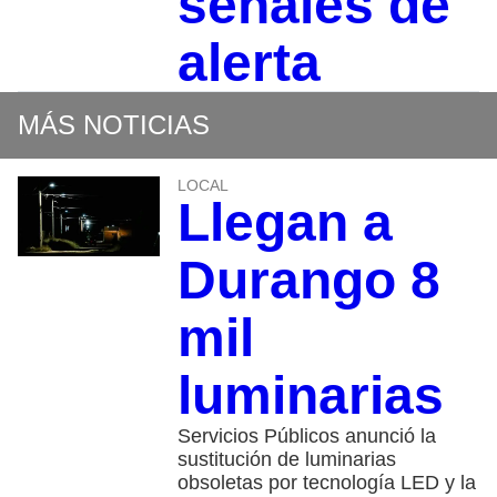
señales de
alerta
MÁS NOTICIAS
LOCAL
Llegan a
Durango 8
mil
luminarias
Servicios Públicos anunció la
sustitución de luminarias
obsoletas por tecnología LED y la