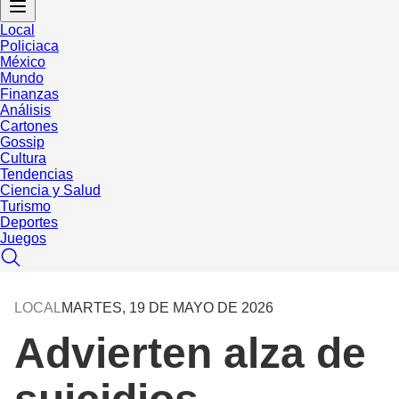
Local
Policiaca
México
Mundo
Finanzas
Análisis
Cartones
Gossip
Cultura
Tendencias
Ciencia y Salud
Turismo
Deportes
Juegos
LOCAL
MARTES, 19 DE MAYO DE 2026
Advierten alza de