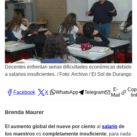
Docentes enfrentan serias dificultades económicas debido
a salarios insuficientes.
/
Foto: Archivo / El Sol de Durango
E-
Cop
Facebook
X
WhatsApp
Telegram
Mail
lin
Brenda Maurer
El aumento global del nueve por ciento
al
salario
de
los maestros
es
completamente insuficiente
, para nada