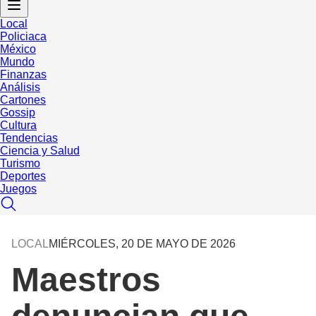
Local
Policiaca
México
Mundo
Finanzas
Análisis
Cartones
Gossip
Cultura
Tendencias
Ciencia y Salud
Turismo
Deportes
Juegos
LOCAL
MIÉRCOLES, 20 DE MAYO DE 2026
Maestros