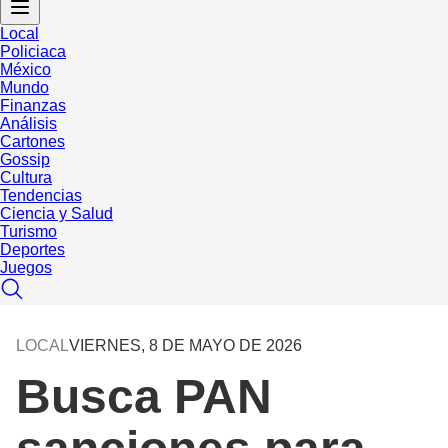
Local
Policiaca
México
Mundo
Finanzas
Análisis
Cartones
Gossip
Cultura
Tendencias
Ciencia y Salud
Turismo
Deportes
Juegos
LOCAL
VIERNES, 8 DE MAYO DE 2026
Busca PAN