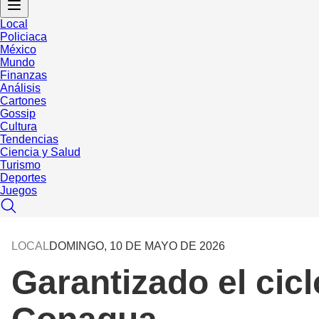
Local
Policiaca
México
Mundo
Finanzas
Análisis
Cartones
Gossip
Cultura
Tendencias
Ciencia y Salud
Turismo
Deportes
Juegos
LOCAL
DOMINGO, 10 DE MAYO DE 2026
Garantizado el cicl