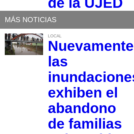
de la UJED
MÁS NOTICIAS
LOCAL
Nuevamente
las
inundacione
exhiben el
abandono
de familias