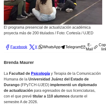
El programa presencial de actualización académica
proyecta más de 200 titulados
/
Foto: Cortesía / UJED
E-
Cop
Facebook
X
WhatsApp
Telegram
Mail
lin
Brenda Maurer
La
Facultad de
Psicología
y Terapia de la Comunicación
Humana de la
Universidad Juárez del Estado de
Durango
(FPyTCH-UJED)
implementó un diplomado
de actualización
para egresados de sus licenciaturas,
con el que prevé
titular a 110 alumnos
durante el
semestre A de 2026.