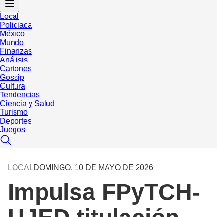
Local
Policiaca
México
Mundo
Finanzas
Análisis
Cartones
Gossip
Cultura
Tendencias
Ciencia y Salud
Turismo
Deportes
Juegos
LOCAL
DOMINGO, 10 DE MAYO DE 2026
Impulsa FPyTCH-