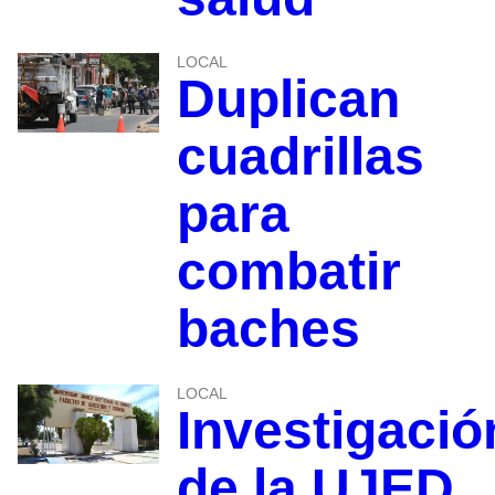
LOCAL
Duplican
cuadrillas
para
combatir
baches
LOCAL
Investigació
de la UJED