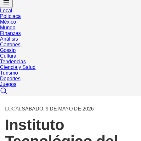
Local
Policiaca
México
Mundo
Finanzas
Análisis
Cartones
Gossip
Cultura
Tendencias
Ciencia y Salud
Turismo
Deportes
Juegos
LOCAL
SÁBADO, 9 DE MAYO DE 2026
Instituto