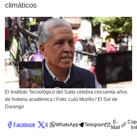
climáticos
El Instituto Tecnológico del Salto celebra cincuenta años
de historia académica
/
Foto: Lulú Murillo / El Sol de
Durango
E-
Cop
Facebook
X
WhatsApp
Telegram
Mail
lin