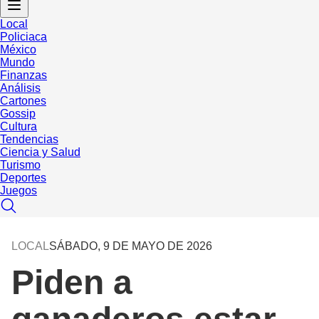
Local
Policiaca
México
Mundo
Finanzas
Análisis
Cartones
Gossip
Cultura
Tendencias
Ciencia y Salud
Turismo
Deportes
Juegos
LOCAL
SÁBADO, 9 DE MAYO DE 2026
Piden a