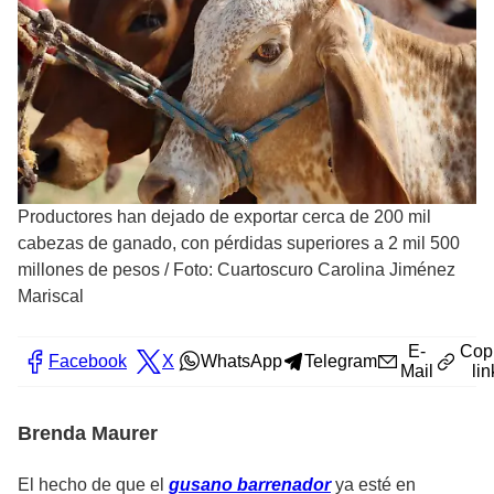
Productores han dejado de exportar cerca de 200 mil
cabezas de ganado, con pérdidas superiores a 2 mil 500
millones de pesos
/
Foto: Cuartoscuro Carolina Jiménez
Mariscal
E-
Cop
Facebook
X
WhatsApp
Telegram
Mail
lin
Brenda Maurer
El hecho de que el
gusano barrenador
ya esté en