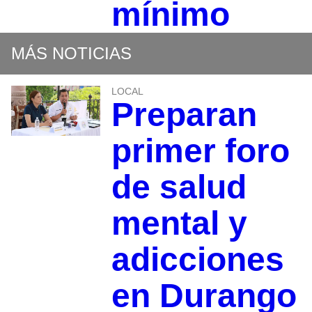
mínimo
MÁS NOTICIAS
LOCAL
Preparan
primer foro
de salud
mental y
adicciones
en Durango