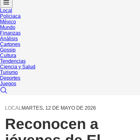
Local
Policiaca
México
Mundo
Finanzas
Análisis
Cartones
Gossip
Cultura
Tendencias
Ciencia y Salud
Turismo
Deportes
Juegos
LOCAL
MARTES, 12 DE MAYO DE 2026
Reconocen a