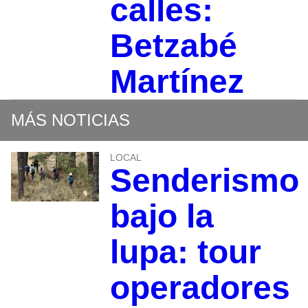
calles:
Betzabé
Martínez
MÁS NOTICIAS
LOCAL
Senderismo
bajo la
lupa: tour
operadores