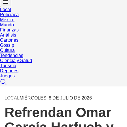
Local
Policiaca
México
Mundo
Finanzas
Análisis
Cartones
Gossip
Cultura
Tendencias
Ciencia y Salud
Turismo
Deportes
Juegos
LOCAL
MIÉRCOLES, 8 DE JULIO DE 2026
Refrendan Omar