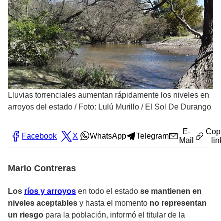
Lluvias torrenciales aumentan rápidamente los niveles en
arroyos del estado
/
Foto: Lulú Murillo / El Sol De Durango
E-
Cop
Facebook
X
WhatsApp
Telegram
Mail
lin
Mario Contreras
Los
ríos y arroyos
en todo el estado
se mantienen en
niveles aceptables
y hasta el momento
no representan
un riesgo
para la población, informó el titular de la