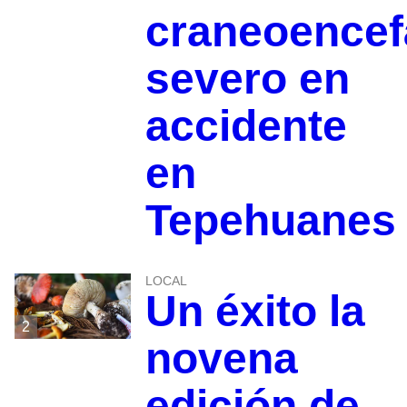
craneoencef
severo en
accidente
en
Tepehuanes
LOCAL
Un éxito la
2
novena
edición de