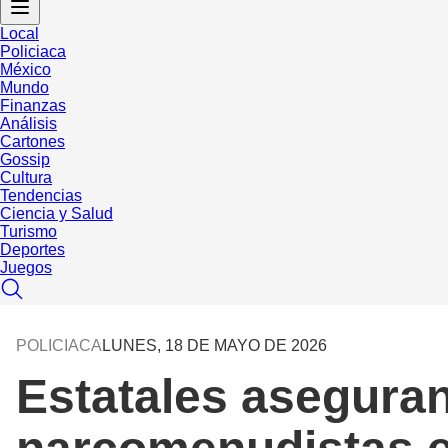
Local
Policiaca
México
Mundo
Finanzas
Análisis
Cartones
Gossip
Cultura
Tendencias
Ciencia y Salud
Turismo
Deportes
Juegos
POLICIACA
LUNES, 18 DE MAYO DE 2026
Estatales aseguran