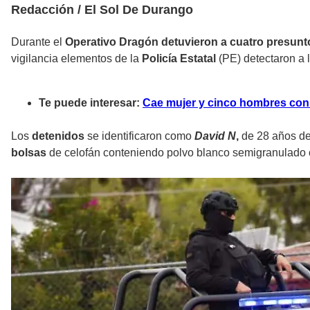
Redacción / El Sol De Durango
Durante el
Operativo Dragón detuvieron a cuatro presun
vigilancia elementos de la
Policía Estatal
(PE) detectaron a l
Te puede interesar:
Cae mujer y cinco hombres con
Los
detenidos
se identificaron como
David N
,
de 28 años de
bolsas
de celofán conteniendo polvo blanco semigranulado c