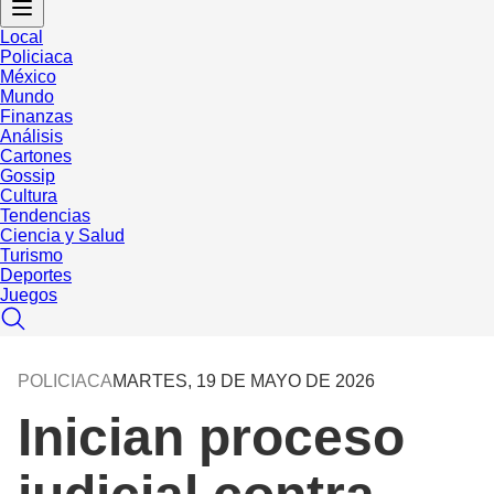
Local
Policiaca
México
Mundo
Finanzas
Análisis
Cartones
Gossip
Cultura
Tendencias
Ciencia y Salud
Turismo
Deportes
Juegos
POLICIACA
MARTES, 19 DE MAYO DE 2026
Inician proceso