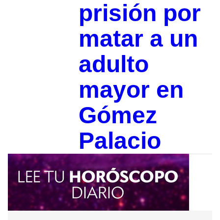
prisión por
matar a un
adulto
mayor en
Gómez
Palacio