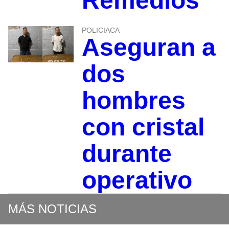
Remedios
POLICIACA
Aseguran a
dos
hombres
con cristal
durante
operativo
MÁS NOTICIAS