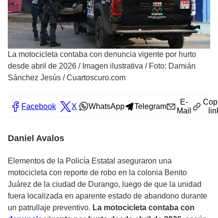
La motocicleta contaba con denuncia vigente por hurto
desde abril de 2026
/
Imagen ilustrativa / Foto: Damián
Sánchez Jesús / Cuartoscuro.com
E-
Cop
Facebook
X
WhatsApp
Telegram
Mail
lin
Daniel Avalos
Elementos de la Policía Estatal aseguraron una
motocicleta con reporte de robo en la colonia Benito
Juárez de la ciudad de Durango, luego de que la unidad
fuera localizada en aparente estado de abandono durante
un patrullaje preventivo.
La motocicleta contaba con