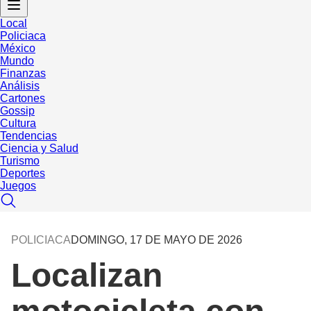
Local
Policiaca
México
Mundo
Finanzas
Análisis
Cartones
Gossip
Cultura
Tendencias
Ciencia y Salud
Turismo
Deportes
Juegos
POLICIACA
DOMINGO, 17 DE MAYO DE 2026
Localizan