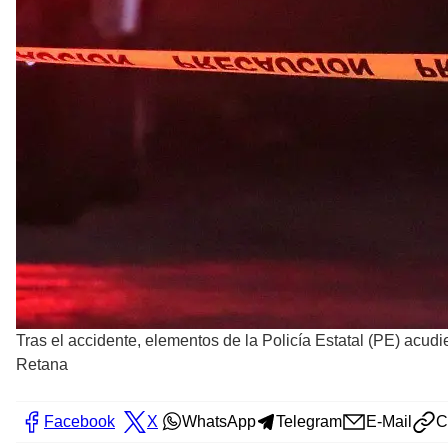
Tras el accidente, elementos de la Policía Estatal (PE) acudi
Retana
Facebook
X
WhatsApp
Telegram
E-Mail
C