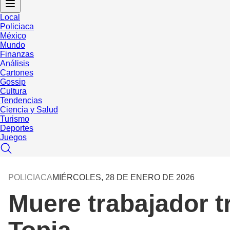
Local
Policiaca
México
Mundo
Finanzas
Análisis
Cartones
Gossip
Cultura
Tendencias
Ciencia y Salud
Turismo
Deportes
Juegos
POLICIACA
MIÉRCOLES, 28 DE ENERO DE 2026
Muere trabajador t