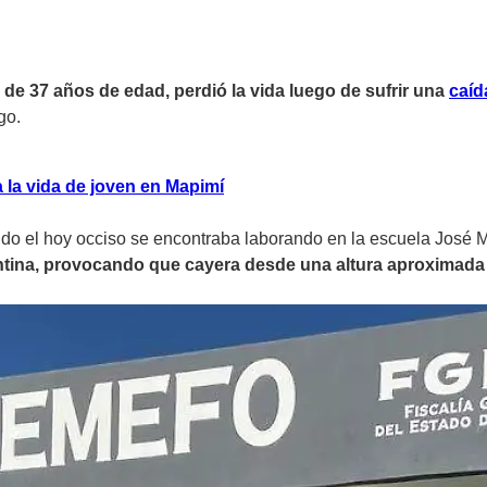
,
de 37 años de edad, perdió la vida luego de sufrir una
caíd
go.
a la vida de joven en Mapimí
ando el hoy occiso se encontraba laborando en la escuela José 
tina, provocando que cayera desde una altura aproximada