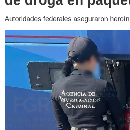
de droga en paquet
Autoridades federales aseguraron heroín