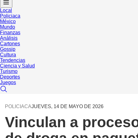
Local
Policiaca
México
Mundo
Finanzas
Análisis
Cartones
Gossip
Cultura
Tendencias
Ciencia y Salud
Turismo
Deportes
Juegos
POLICIACA
JUEVES, 14 DE MAYO DE 2026
Vinculan a proceso