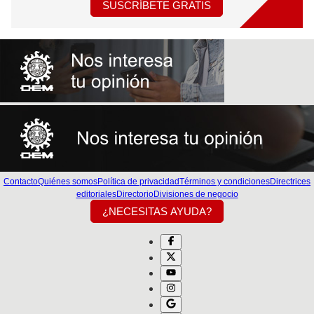
SUSCRÍBETE GRATIS
Contacto
Quiénes somos
Política de privacidad
Términos y condiciones
Directrices
editoriales
Directorio
Divisiones de negocio
¿NECESITAS AYUDA?