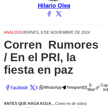
Hilario Olea
ANÁLISIS
VIERNES, 8 DE NOVIEMBRE DE 2024
Corren Rumores
/ En el PRI, la
fiesta en paz
E-
Cop
Facebook
X
WhatsApp
Telegram
Mail
lin
ANTES QUE HAGA AGUA…
Como es de sobra