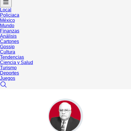
Local
Policiaca
México
Mundo
Finanzas
Análisis
Cartones
Gossip
Cultura
Tendencias
Ciencia y Salud
Turismo
Deportes
Juegos