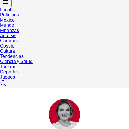
Local
Policiaca
México
Mundo
Finanzas
Análisis
Cartones
Gossip
Cultura
Tendencias
Ciencia y Salud
Turismo
Deportes
Juegos