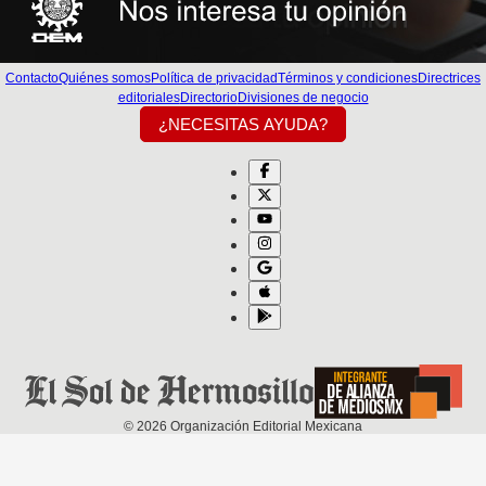
Contacto
Quiénes somos
Política de privacidad
Términos y condiciones
Directrices
editoriales
Directorio
Divisiones de negocio
¿NECESITAS AYUDA?
©
2026
Organización Editorial Mexicana