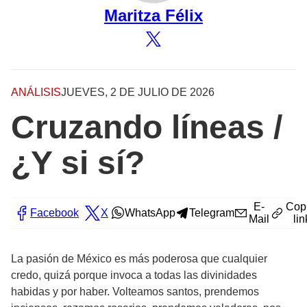
Maritza Félix
ANÁLISIS
JUEVES, 2 DE JULIO DE 2026
Cruzando líneas /
¿Y si sí?
E-
Cop
Facebook
X
WhatsApp
Telegram
Mail
lin
La pasión de México es más poderosa que cualquier
credo, quizá porque invoca a todas las divinidades
habidas y por haber. Volteamos santos, prendemos