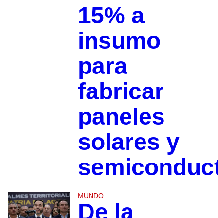
15% a
insumo
para
fabricar
paneles
solares y
semiconduc
MUNDO
De la