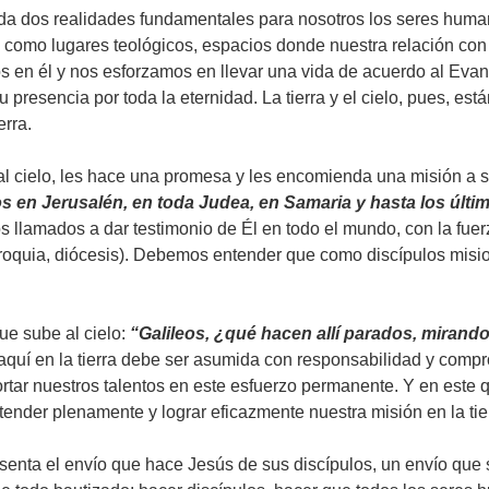
da dos realidades fundamentales para nosotros los seres humano
omo lugares teológicos, espacios donde nuestra relación con 
mos en él y nos esforzamos en llevar una vida de acuerdo al Evang
presencia por toda la eternidad. La tierra y el cielo, pues, est
erra.
 al cielo, les hace una promesa y les encomienda una misión a 
os en Jerusalén, en toda Judea, en Samaria y hasta los últim
s llamados a dar testimonio de Él en todo el mundo, con la fuer
rroquia, diócesis). Debemos entender que como discípulos misio
ue sube al cielo:
“Galileos, ¿qué hacen allí parados, mirand
aquí en la tierra debe ser asumida con responsabilidad y com
r nuestros talentos en este esfuerzo permanente. Y en este que
ender plenamente y lograr eficazmente nuestra misión en la tie
senta el envío que hace Jesús de sus discípulos, un envío que s