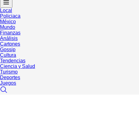
Local
Policiaca
México
Mundo
Finanzas
Análisis
Cartones
Gossip
Cultura
Tendencias
Ciencia y Salud
Turismo
Deportes
Juegos