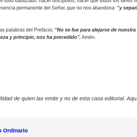
 de todo bautizado: hacer discípulos, hacer que todos los seres
resencia permanente del Señor, que no nos abandona:
“y sepan 
s palabras del Prefacio:
“No se fue para alejarse de nuestr
eza y principio, nos ha precedido”.
Amén.
lidad de quien las emite y no de esta casa editorial. Aqu
o Ordinario