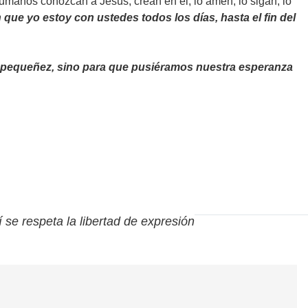
 humanos conozcan a Jesús, crean en él, lo amen, lo sigan, lo
que yo estoy con ustedes todos los días, hasta el fin del
a pequeñez, sino para que pusiéramos nuestra esperanza
í se respeta la libertad de expresión