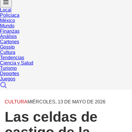
Local
Policiaca
México
Mundo
Finanzas
Análisis
Cartones
Gossip
Cultura
Tendencias
Ciencia y Salud
Turismo
Deportes
Juegos
CULTURA
MIÉRCOLES, 13 DE MAYO DE 2026
Las celdas de