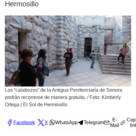
Hermosillo
Los “calabozos” de la Antigua Penitenciaría de Sonora
podrán recorrerse de manera gratuita.
/
Foto: Kimberly
Ortega | El Sol de Hermosillo
E-
Cop
Facebook
X
WhatsApp
Telegram
Mail
lin