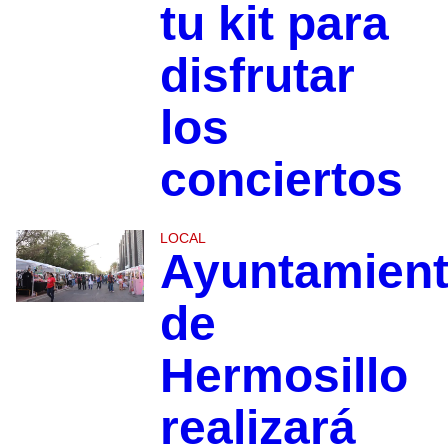
tu kit para
disfrutar
los
conciertos
LOCAL
Ayuntamien
de
Hermosillo
realizará