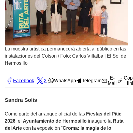
La muestra artística permanecerá abierta al público en las
instalaciones del Colson
/
Foto: Carlos Villalba | El Sol de
Hermosillo
E-
Cop
Facebook
X
WhatsApp
Telegram
Mail
lin
Sandra Solís
Como parte del arranque oficial de las
Fiestas del Pitic
2026
, el
Ayuntamiento de Hermosillo
inauguró la
Ruta
del Arte
con la exposición “
Croma: la magia de lo