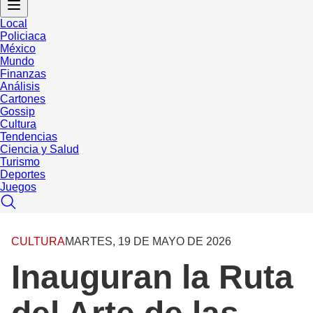
Local
Policiaca
México
Mundo
Finanzas
Análisis
Cartones
Gossip
Cultura
Tendencias
Ciencia y Salud
Turismo
Deportes
Juegos
CULTURA
MARTES, 19 DE MAYO DE 2026
Inauguran la Ruta