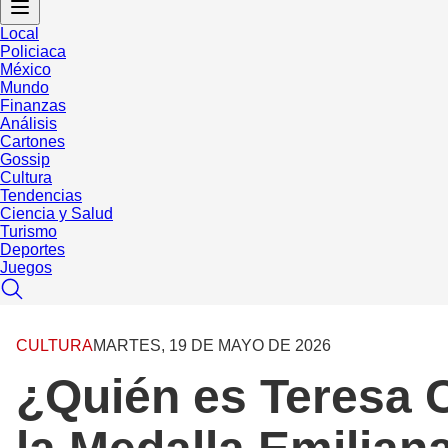
Local
Policiaca
México
Mundo
Finanzas
Análisis
Cartones
Gossip
Cultura
Tendencias
Ciencia y Salud
Turismo
Deportes
Juegos
CULTURA
MARTES, 19 DE MAYO DE 2026
¿Quién es Teresa C