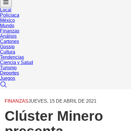
Local
Policiaca
México
Mundo
Finanzas
Análisis
Cartones
Gossip
Cultura
Tendencias
Ciencia y Salud
Turismo
Deportes
Juegos
FINANZAS
JUEVES, 15 DE ABRIL DE 2021
Clúster Minero