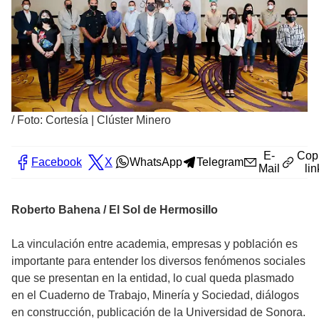
/
Foto: Cortesía | Clúster Minero
E-
Cop
Facebook
X
WhatsApp
Telegram
Mail
lin
Roberto Bahena / El Sol de Hermosillo
La vinculación entre academia, empresas y población es
importante para entender los diversos fenómenos sociales
que se presentan en la entidad, lo cual queda plasmado
en el Cuaderno de Trabajo, Minería y Sociedad, diálogos
en construcción, publicación de la Universidad de Sonora.