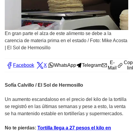
En gran parte el alza de este alimento se debe a la
carencia de materia prima en el estado
/
Foto: Mike Acosta
| El Sol de Hermosillo
E-
Cop
Facebook
X
WhatsApp
Telegram
Mail
lin
Sofía Calvillo / El Sol de Hermosillo
Un aumento escandaloso en el precio del kilo de la tortilla
se registró en las últimas semanas y pese a esto, la venta
se ha mantenido estable en tortillerías y supermercados.
No te pierdas:
Tortilla llega a 27 pesos el kilo en