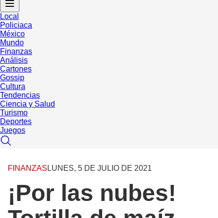
Local
Policiaca
México
Mundo
Finanzas
Análisis
Cartones
Gossip
Cultura
Tendencias
Ciencia y Salud
Turismo
Deportes
Juegos
FINANZAS
LUNES, 5 DE JULIO DE 2021
¡Por las nubes!