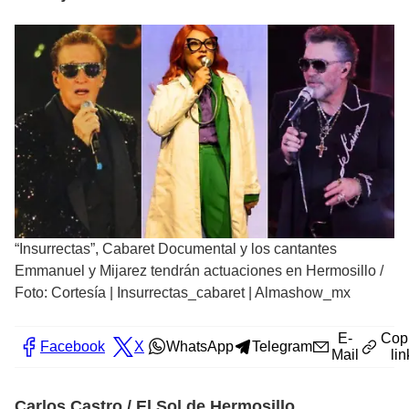
“Insurrectas”, Cabaret Documental y los cantantes
Emmanuel y Mijarez tendrán actuaciones en Hermosillo
/
Foto: Cortesía | Insurrectas_cabaret | Almashow_mx
E-
Cop
Facebook
X
WhatsApp
Telegram
Mail
lin
Carlos Castro / El Sol de Hermosillo