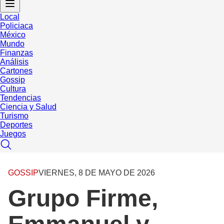
Local
Policiaca
México
Mundo
Finanzas
Análisis
Cartones
Gossip
Cultura
Tendencias
Ciencia y Salud
Turismo
Deportes
Juegos
GOSSIP
VIERNES, 8 DE MAYO DE 2026
Grupo Firme,