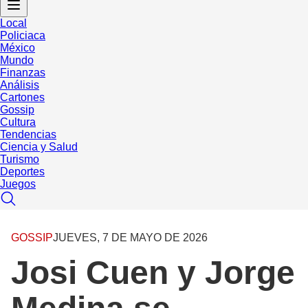
Local
Policiaca
México
Mundo
Finanzas
Análisis
Cartones
Gossip
Cultura
Tendencias
Ciencia y Salud
Turismo
Deportes
Juegos
GOSSIP
JUEVES, 7 DE MAYO DE 2026
Josi Cuen y Jorge