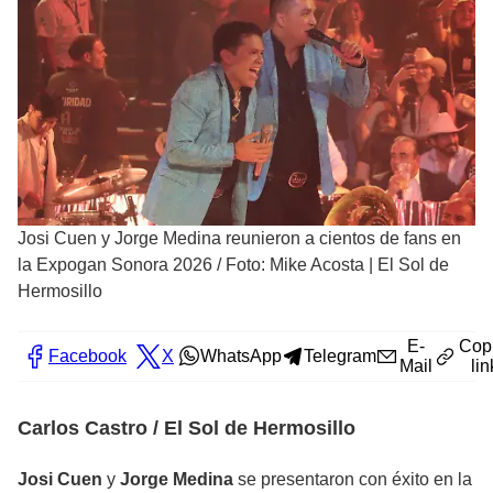
Josi Cuen y Jorge Medina reunieron a cientos de fans en
la Expogan Sonora 2026
/
Foto: Mike Acosta | El Sol de
Hermosillo
E-
Cop
Facebook
X
WhatsApp
Telegram
Mail
lin
Carlos Castro / El Sol de Hermosillo
Josi Cuen
y
Jorge Medina
se presentaron con éxito en la