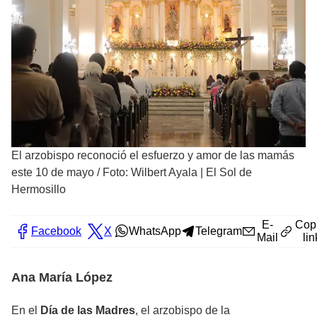
El arzobispo reconoció el esfuerzo y amor de las mamás
este 10 de mayo
/
Foto: Wilbert Ayala | El Sol de
Hermosillo
E-
Cop
Facebook
X
WhatsApp
Telegram
Mail
lin
Ana María López
En el
Día de las Madres
, el arzobispo de la