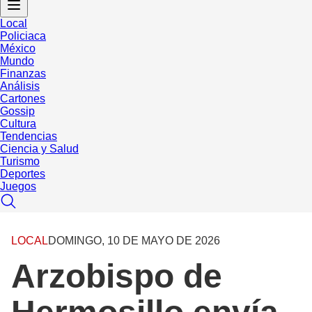
Local
Policiaca
México
Mundo
Finanzas
Análisis
Cartones
Gossip
Cultura
Tendencias
Ciencia y Salud
Turismo
Deportes
Juegos
LOCAL
DOMINGO, 10 DE MAYO DE 2026
Arzobispo de