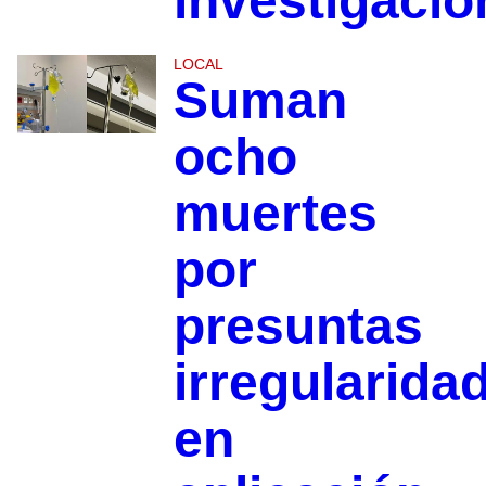
investigació
LOCAL
Suman
ocho
muertes
por
presuntas
irregularida
en