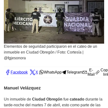
Elementos de seguridad participaron en el cateo de un
inmueble en Ciudad Obregón
/
Foto: Cortesía |
@fgjesonora
E-
Cop
Facebook
X
WhatsApp
Telegram
Mail
lin
Manuel Velázquez
Un inmueble de
Ciudad Obregón
fue
cateado
durante la
tarde-noche del martes 7 de abril, esto como parte de las