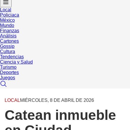
Local
Policiaca
México
Mundo
Finanzas
Análisis
Cartones
Gossip
Cultura
Tendencias
Ciencia y Salud
Turismo
Deportes
Juegos
LOCAL
MIÉRCOLES, 8 DE ABRIL DE 2026
Catean inmueble