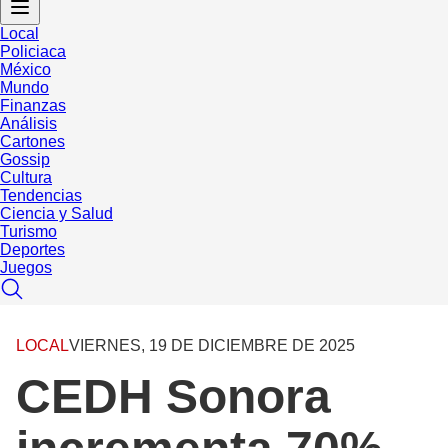
Local
Policiaca
México
Mundo
Finanzas
Análisis
Cartones
Gossip
Cultura
Tendencias
Ciencia y Salud
Turismo
Deportes
Juegos
LOCAL
VIERNES, 19 DE DICIEMBRE DE 2025
CEDH Sonora