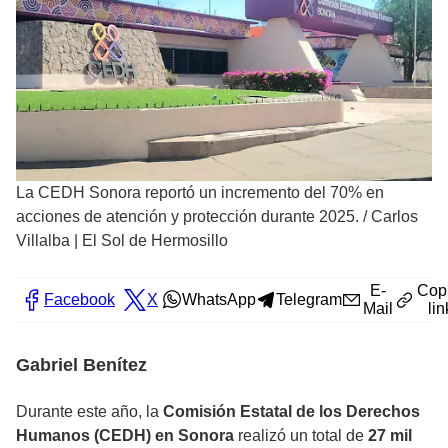
La CEDH Sonora reportó un incremento del 70% en
acciones de atención y protección durante 2025.
/
Carlos
Villalba | El Sol de Hermosillo
E-
Cop
Facebook
X
WhatsApp
Telegram
Mail
lin
Gabriel Benítez
Durante este año, la
Comisión Estatal de los Derechos
Humanos (CEDH) en Sonora
realizó un total de
27 mil