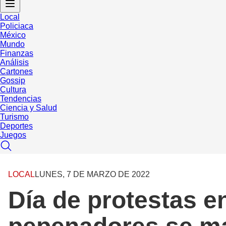
Local
Policiaca
México
Mundo
Finanzas
Análisis
Cartones
Gossip
Cultura
Tendencias
Ciencia y Salud
Turismo
Deportes
Juegos
LOCAL
LUNES, 7 DE MARZO DE 2022
Día de protestas en