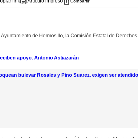
opiar link
Artículo impreso
Compartir
el Ayuntamiento de Hermosillo, la Comisión Estatal de Derec
reciben apoyo: Antonio Astiazarán
oquean bulevar Rosales y Pino Suárez, exigen ser atendid