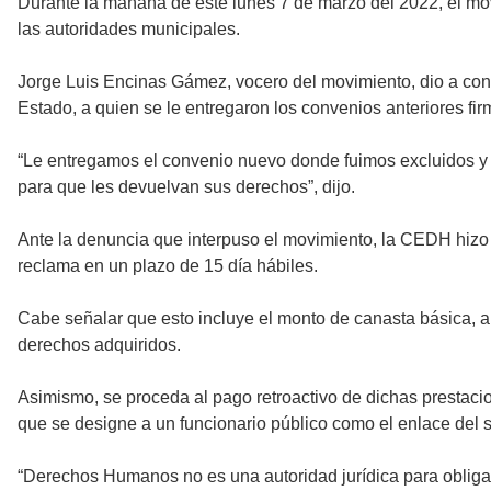
Durante la mañana de este lunes 7 de marzo del 2022, el mov
las autoridades municipales.
Jorge Luis Encinas Gámez, vocero del movimiento, dio a cono
Estado, a quien se le entregaron los convenios anteriores f
“Le entregamos el convenio nuevo donde fuimos excluidos y 
para que les devuelvan sus derechos”, dijo.
Ante la denuncia que interpuso el movimiento, la CEDH hizo 
reclama en un plazo de 15 día hábiles.
Cabe señalar que esto incluye el monto de canasta básica, ap
derechos adquiridos.
Asimismo, se proceda al pago retroactivo de dichas prestacio
que se designe a un funcionario público como el enlace del
“Derechos Humanos no es una autoridad jurídica para obliga