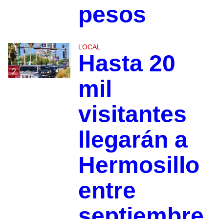
pesos
LOCAL
Hasta 20
2
mil
visitantes
llegarán a
Hermosillo
entre
septiembre