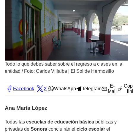
Todo lo que debes saber sobre el regreso a clases en la
entidad
/
Foto: Carlos Villalba | El Sol de Hermosillo
E-
Cop
Facebook
X
WhatsApp
Telegram
Mail
lin
Ana María López
Todas las
escuelas de educación básica
públicas y
privadas de
Sonora
concluirán el
ciclo escolar
el