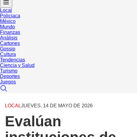
Local
Policiaca
México
Mundo
Finanzas
Análisis
Cartones
Gossip
Cultura
Tendencias
Ciencia y Salud
Turismo
Deportes
Juegos
LOCAL
JUEVES, 14 DE MAYO DE 2026
Evalúan