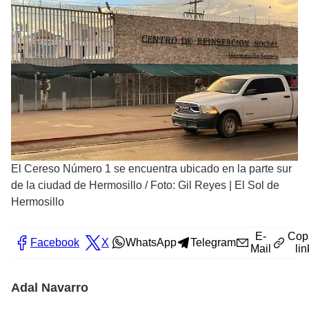
El Cereso Número 1 se encuentra ubicado en la parte sur
de la ciudad de Hermosillo
/
Foto: Gil Reyes | El Sol de
Hermosillo
E-
Cop
Facebook
X
WhatsApp
Telegram
Mail
lin
Adal Navarro