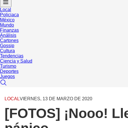
Local
Policiaca
México
Mundo
Finanzas
Análisis
Cartones
Gossip
Cultura
Tendencias
Ciencia y Salud
Turismo
Deportes
Juegos
LOCAL
VIERNES, 13 DE MARZO DE 2020
[FOTOS] ¡Nooo! Ll