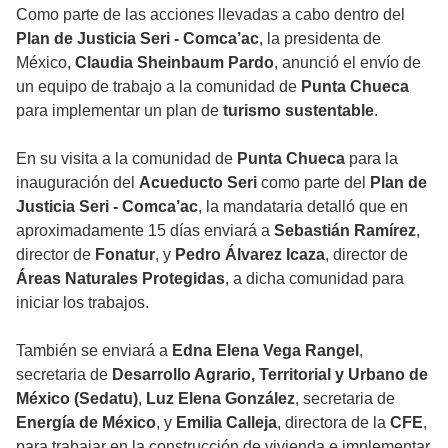
Como parte de las acciones llevadas a cabo dentro del
Plan de Justicia Seri - Comca’ac
, la presidenta de
México,
Claudia Sheinbaum Pardo
, anunció el envío de
un equipo de trabajo a la comunidad de
Punta Chueca
para implementar un plan de
turismo sustentable
.
En su visita a la comunidad de
Punta Chueca
para la
inauguración del
Acueducto Seri
como parte del
Plan de
Justicia Seri - Comca’ac
, la mandataria detalló que en
aproximadamente 15 días enviará a
Sebastián Ramírez
,
director de
Fonatur
, y
Pedro Álvarez Icaza
, director de
Áreas Naturales Protegidas
, a dicha comunidad para
iniciar los trabajos.
También se enviará a
Edna Elena Vega Rangel
,
secretaria de
Desarrollo Agrario, Territorial y Urbano de
México (Sedatu)
,
Luz Elena González
, secretaria de
Energía de México
, y
Emilia Calleja
, directora de la
CFE
,
para trabajar en la construcción de vivienda e implementar