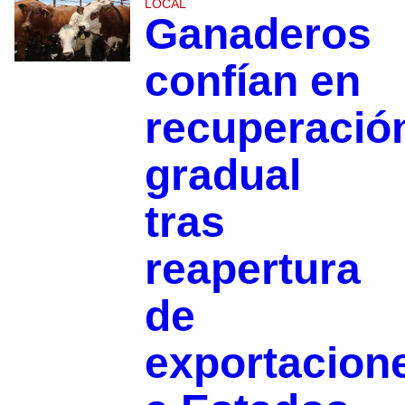
LOCAL
Ganaderos
confían en
recuperació
gradual
tras
reapertura
de
exportacion