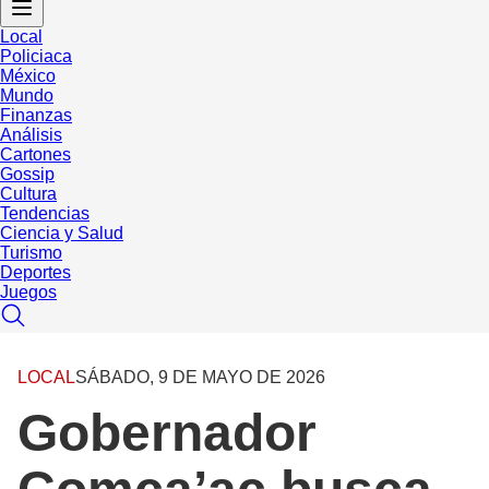
Local
Policiaca
México
Mundo
Finanzas
Análisis
Cartones
Gossip
Cultura
Tendencias
Ciencia y Salud
Turismo
Deportes
Juegos
LOCAL
SÁBADO, 9 DE MAYO DE 2026
Gobernador