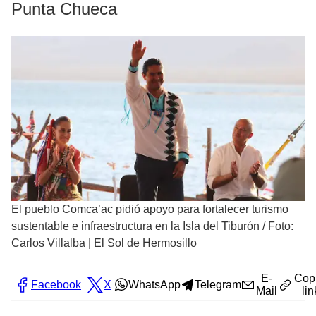
Punta Chueca
El pueblo Comca’ac pidió apoyo para fortalecer turismo
sustentable e infraestructura en la Isla del Tiburón
/
Foto:
Carlos Villalba | El Sol de Hermosillo
E-
Cop
Facebook
X
WhatsApp
Telegram
Mail
lin