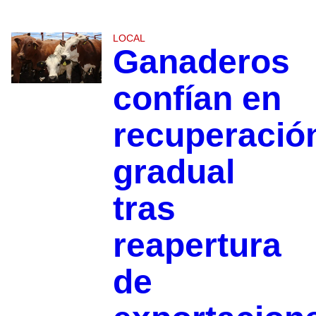
LOCAL
Ganaderos
confían en
recuperació
gradual
tras
reapertura
de