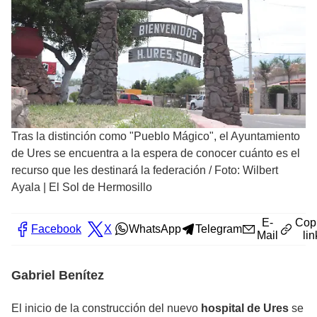
Tras la distinción como "Pueblo Mágico", el Ayuntamiento
de Ures se encuentra a la espera de conocer cuánto es el
recurso que les destinará la federación
/
Foto: Wilbert
Ayala | El Sol de Hermosillo
E-
Cop
Facebook
X
WhatsApp
Telegram
Mail
lin
Gabriel Benítez
El inicio de la construcción del nuevo
hospital de Ures
se