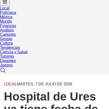
Local
Policiaca
México
Mundo
Finanzas
Análisis
Cartones
Gossip
Cultura
Tendencias
Ciencia y Salud
Turismo
Deportes
Juegos
LOCAL
MARTES, 7 DE JULIO DE 2026
Hospital de Ures