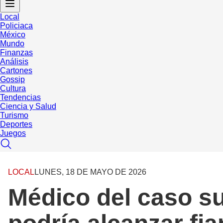
Local
Policiaca
México
Mundo
Finanzas
Análisis
Cartones
Gossip
Cultura
Tendencias
Ciencia y Salud
Turismo
Deportes
Juegos
LOCAL
LUNES, 18 DE MAYO DE 2026
Médico del caso s