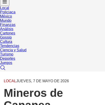
Local
Policiaca
México
Mundo
Finanzas
Análisis
Cartones
Gossip
Cultura
Tendencias
Ciencia y Salud
Turismo
Deportes
Juegos
LOCAL
JUEVES, 7 DE MAYO DE 2026
Mineros de