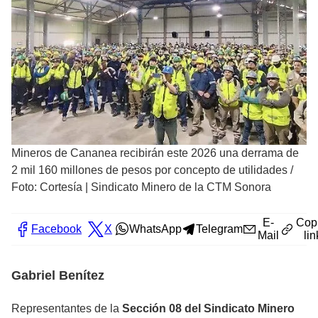
Mineros de Cananea recibirán este 2026 una derrama de
2 mil 160 millones de pesos por concepto de utilidades
/
Foto: Cortesía | Sindicato Minero de la CTM Sonora
E-
Cop
Facebook
X
WhatsApp
Telegram
Mail
lin
Gabriel Benítez
Representantes de la
Sección 08 del Sindicato Minero