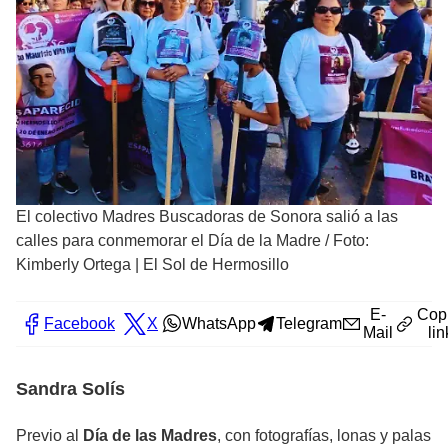
El colectivo Madres Buscadoras de Sonora salió a las
calles para conmemorar el Día de la Madre
/
Foto:
Kimberly Ortega | El Sol de Hermosillo
E-
Cop
Facebook
X
WhatsApp
Telegram
Mail
lin
Sandra Solís
Previo al
Día de las Madres
, con fotografías, lonas y palas