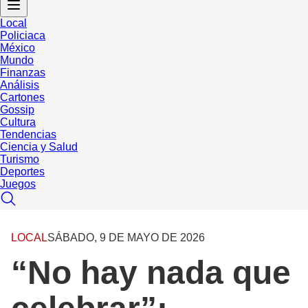
Local
Policiaca
México
Mundo
Finanzas
Análisis
Cartones
Gossip
Cultura
Tendencias
Ciencia y Salud
Turismo
Deportes
Juegos
LOCAL
SÁBADO, 9 DE MAYO DE 2026
“No hay nada que