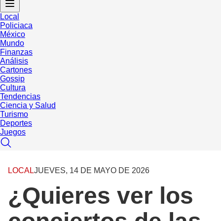
Local
Policiaca
México
Mundo
Finanzas
Análisis
Cartones
Gossip
Cultura
Tendencias
Ciencia y Salud
Turismo
Deportes
Juegos
LOCAL
JUEVES, 14 DE MAYO DE 2026
¿Quieres ver los