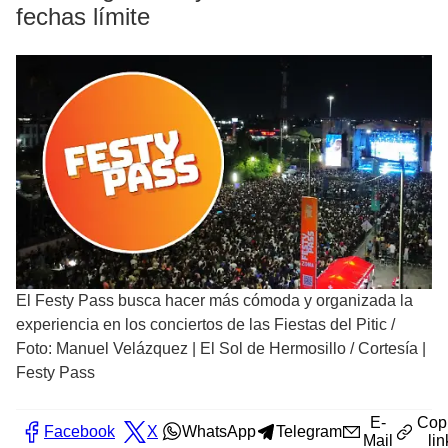
fechas límite
El Festy Pass busca hacer más cómoda y organizada la
experiencia en los conciertos de las Fiestas del Pitic
/
Foto: Manuel Velázquez | El Sol de Hermosillo / Cortesía |
Festy Pass
E-
Cop
Facebook
X
WhatsApp
Telegram
Mail
lin