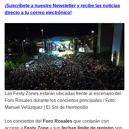
¡Suscríbete a nuestro Newsletter y recibe las noticias
directo a tu correo electrónico!
Las Festy Zones estarán ubicadas frente al escenario del
Foro Rosales durante los conciertos principales
/
Foto:
Manuel Velázquez | El Sol de Hermosillo
Los conciertos del
Foro Rosales
que contarán con
acceso a
Festy Zone
y sus
fechas límite de registro
son