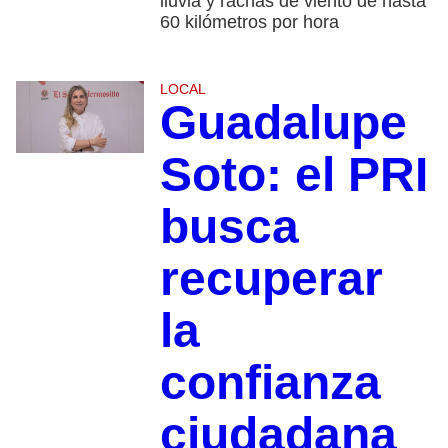
lluvia y rachas de viento de hasta
60 kilómetros por hora
LOCAL
Guadalupe
Soto: el PRI
busca
recuperar
la
confianza
ciudadana