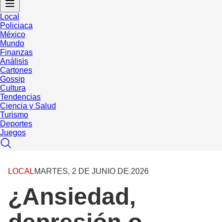
Local
Policiaca
México
Mundo
Finanzas
Análisis
Cartones
Gossip
Cultura
Tendencias
Ciencia y Salud
Turismo
Deportes
Juegos
LOCAL
MARTES, 2 DE JUNIO DE 2026
¿Ansiedad,