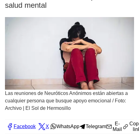
salud mental
Las reuniones de Neuróticos Anónimos están abiertas a
cualquier persona que busque apoyo emocional
/
Foto:
Archivo | El Sol de Hermosillo
E-
Cop
Facebook
X
WhatsApp
Telegram
Mail
lin