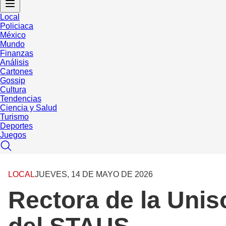
Local
Policiaca
México
Mundo
Finanzas
Análisis
Cartones
Gossip
Cultura
Tendencias
Ciencia y Salud
Turismo
Deportes
Juegos
LOCAL
JUEVES, 14 DE MAYO DE 2026
Rectora de la Unis