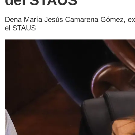
del STAUS
Dena María Jesús Camarena Gómez, exhort
el STAUS