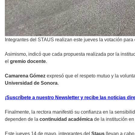
Integrantes del STAUS realizan este jueves la votación para d
Asimismo, indicó que cada propuesta realizada por la institu
el
gremio docente
.
Camarena Gómez
expresó que el respeto mutuo y la volunta
Universidad de Sonora
.
¡Suscríbete a nuestro Newsletter y recibe las noticias dir
Finalmente, la rectora manifestó su confianza en la sensibil
dependen de la
continuidad académica
de la institución e
Este jueves 14 de mayo, integrantes del
Staus
llevan a cabo 