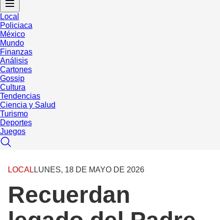
Local
Policiaca
México
Mundo
Finanzas
Análisis
Cartones
Gossip
Cultura
Tendencias
Ciencia y Salud
Turismo
Deportes
Juegos
LOCAL
LUNES, 18 DE MAYO DE 2026
Recuerdan