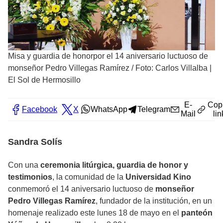
Misa y guardia de honorpor el 14 aniversario luctuoso de
monseñor Pedro Villegas Ramírez
/
Foto: Carlos Villalba |
El Sol de Hermosillo
E-
Cop
Facebook
X
WhatsApp
Telegram
Mail
lin
Sandra Solís
Con una
ceremonia litúrgica, guardia de honor y
testimonios
, la comunidad de la
Universidad Kino
conmemoró el 14 aniversario luctuoso de
monseñor
Pedro Villegas Ramírez
, fundador de la institución, en un
homenaje realizado este lunes 18 de mayo en el
panteón