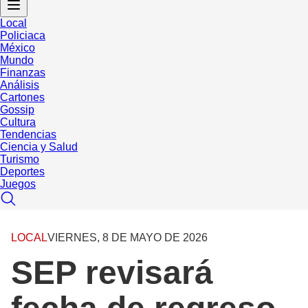
Local
Policiaca
México
Mundo
Finanzas
Análisis
Cartones
Gossip
Cultura
Tendencias
Ciencia y Salud
Turismo
Deportes
Juegos
LOCAL
VIERNES, 8 DE MAYO DE 2026
SEP revisará