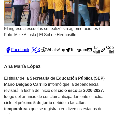
El ingreso a escuelas se realizó sin aglomeraciones
/
Foto: Mike Acosta | El Sol de Hermosillo
E-
Cop
Facebook
X
WhatsApp
Telegram
Mail
lin
Ana María López
El titular de la
Secretaría de Educación Pública (SEP)
,
Mario Delgado Carrillo
informó que la dependencia
revisará la fecha de inicio del
ciclo escolar 2026-2027
,
luego del anuncio de concluir anticipadamente el actual
ciclo el próximo
5 de junio
debido a las
altas
temperaturas
que se registran en diversos estados del