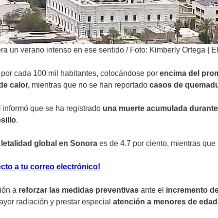
ra un verano intenso en ese sentido
/
Foto: Kimberly Ortega | E
s por cada 100 mil habitantes, colocándose por
encima del pro
e calor,
mientras que no se han reportado
casos de quemadur
l
informó que se ha registrado
una
muerte acumulada durante
sillo
.
letalidad global en Sonora
es de 4.7 por ciento, mientras que 
ecto a tu correo electrónico!
ión a
reforzar las medidas preventivas
ante el
incremento de
yor radiación y prestar especial
atención a menores de edad