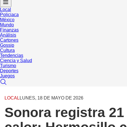
Local
Policiaca
México
Mundo
Finanzas
Análisis
Cartones
Gossip
Cultura
Tendencias
Ciencia y Salud
Turismo
Deportes
Juegos
LOCAL
LUNES, 18 DE MAYO DE 2026
Sonora registra 21