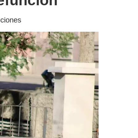
defunción
nciones