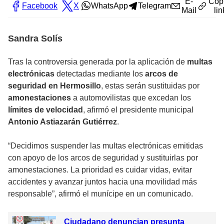
E-
Cop
Facebook
X
WhatsApp
Telegram
Mail
lin
Sandra Solís
Tras la controversia generada por la aplicación de
multas
electrónicas
detectadas mediante los
arcos de
seguridad en Hermosillo
, estas serán sustituidas por
amonestaciones
a automovilistas que excedan los
límites de velocidad
, afirmó el presidente municipal
Antonio Astiazarán Gutiérrez
.
“Decidimos suspender las multas electrónicas emitidas
con apoyo de los arcos de seguridad y sustituirlas por
amonestaciones. La prioridad es cuidar vidas, evitar
accidentes y avanzar juntos hacia una movilidad más
responsable”, afirmó el munícipe en un comunicado.
Ciudadano denuncian presunta