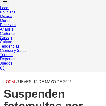
Local
Policiaca
México
Mundo
Finanzas
Análisis
Cartones
Gossip
Cultura
Tendencias
Ciencia y Salud
Turismo
Deportes
Juegos
LOCAL
JUEVES, 14 DE MAYO DE 2026
Suspenden