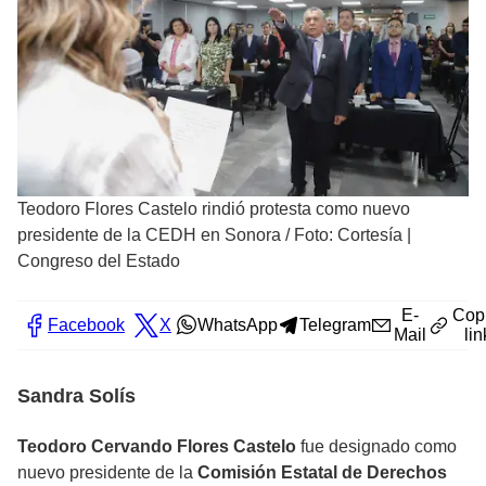
Teodoro Flores Castelo rindió protesta como nuevo
presidente de la CEDH en Sonora
/
Foto: Cortesía |
Congreso del Estado
E-
Cop
Facebook
X
WhatsApp
Telegram
Mail
lin
Sandra Solís
Teodoro Cervando Flores Castelo
fue designado como
nuevo presidente de la
Comisión Estatal de Derechos