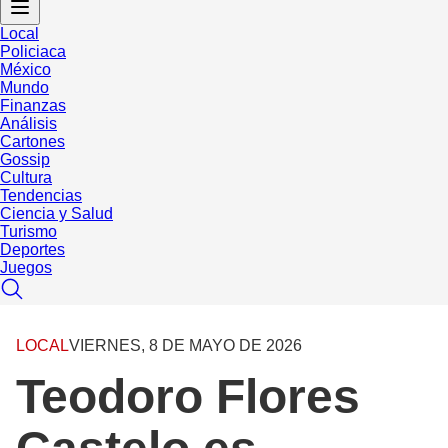
Local
Policiaca
México
Mundo
Finanzas
Análisis
Cartones
Gossip
Cultura
Tendencias
Ciencia y Salud
Turismo
Deportes
Juegos
LOCAL
VIERNES, 8 DE MAYO DE 2026
Teodoro Flores