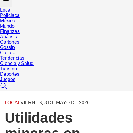
Local
Policiaca
México
Mundo
Finanzas
Análisis
Cartones
Gossip
Cultura
Tendencias
Ciencia y Salud
Turismo
Deportes
Juegos
LOCAL
VIERNES, 8 DE MAYO DE 2026
Utilidades