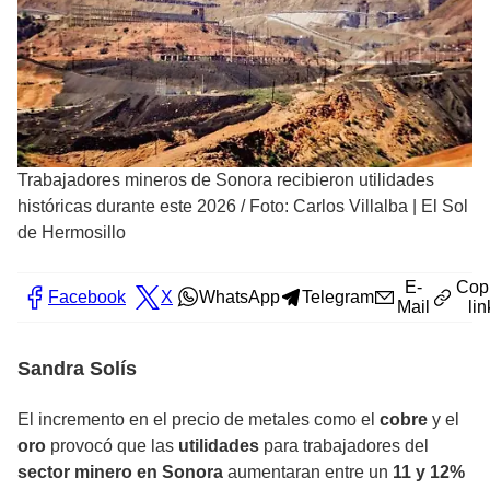
Trabajadores mineros de Sonora recibieron utilidades
históricas durante este 2026
/
Foto: Carlos Villalba | El Sol
de Hermosillo
E-
Cop
Facebook
X
WhatsApp
Telegram
Mail
lin
Sandra Solís
El incremento en el precio de metales como el
cobre
y el
oro
provocó que las
utilidades
para trabajadores del
sector minero en Sonora
aumentaran entre un
11 y 12%