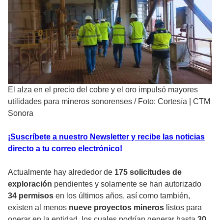
El alza en el precio del cobre y el oro impulsó mayores
utilidades para mineros sonorenses
/
Foto: Cortesía | CTM
Sonora
¡Suscríbete a nuestro Newsletter y recibe las noticias
directo a tu correo electrónico!
Actualmente hay alrededor de
175 solicitudes de
exploración
pendientes y solamente se han autorizado
34 permisos
en los últimos años, así como también,
existen al menos
nueve proyectos mineros
listos para
operar en la entidad, los cuales podrían generar hasta
30