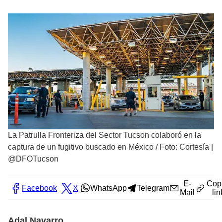
La Patrulla Fronteriza del Sector Tucson colaboró en la
captura de un fugitivo buscado en México
/
Foto: Cortesía |
@DFOTucson
E-
Cop
Facebook
X
WhatsApp
Telegram
Mail
lin
Adal Navarro