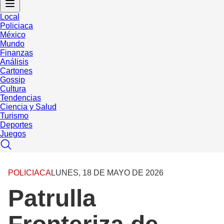
Local
Policiaca
México
Mundo
Finanzas
Análisis
Cartones
Gossip
Cultura
Tendencias
Ciencia y Salud
Turismo
Deportes
Juegos
POLICIACA
LUNES, 18 DE MAYO DE 2026
Patrulla