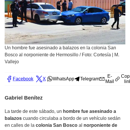
Un hombre fue asesinado a balazos en la colonia San
Bosco al norponiente de Hermosillo
/
Foto: Cortesía | M.
Vallejo
E-
Cop
Facebook
X
WhatsApp
Telegram
Mail
lin
Gabriel Benítez
La tarde de este sábado, un
hombre fue asesinado a
balazos
cuando circulaba a bordo de un vehículo sedán
en calles de la
colonia San Bosco
al
norponiente de