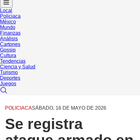
Local
Policiaca
México
Mundo
Finanzas
Análisis
Cartones
Gossip
Cultura
Tendencias
Ciencia y Salud
Turismo
Deportes
Juegos
POLICIACA
SÁBADO, 16 DE MAYO DE 2026
Se registra